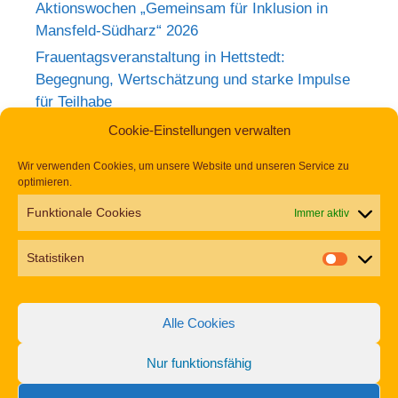
Aktionswochen „Gemeinsam für Inklusion in
Mansfeld-Südharz“ 2026
Frauentagsveranstaltung in Hettstedt:
Begegnung, Wertschätzung und starke Impulse
für Teilhabe
Rückblick zum Weltkrebstag im Europa-
Cookie-Einstellungen verwalten
Rosarium Sangerhausen
Wir verwenden Cookies, um unsere Website und unseren Service zu
Tag der Begegnung 2026 – Jetzt anmelden und
optimieren.
dabei sein!
Funktionale Cookies
Immer aktiv
Einladung zur Frauentagsfeier am 11. März in
Hettstedt
Statistiken
Aufruf zu den Aktionswochen „Gemeinsam für
Inklusion in Mansfeld-Südharz“ 2026
Alle Cookies
Nur funktionsfähig
Impressum
Datenschutz
Erklärung zur Barrierefreiheit