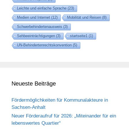
Leichte und einfache Sprache
(23)
Medien und Internet
(12)
Mobilität und Reisen
(8)
Schwerbehindertenausweis
(3)
Sehbeeinträchtigungen
(3)
startseite1
(1)
UN-Behindertenrechtskonvention
(5)
Neueste Beiträge
Fördermöglichkeiten für Kommunalakteure in
Sachsen-Anhalt
Neuer Förderaufruf für 2026: „Miteinander für ein
lebenswertes Quartier“