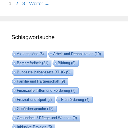
1
2
3
Weiter
→
Schlagwortsuche
Aktionspläne
(3)
Arbeit und Rehabilitation
(10)
Barrierefreiheit
(21)
Bildung
(6)
Bundesteilhabegesetz BTHG
(5)
Familie und Partnerschaft
(9)
Finanzielle Hilfen und Förderung
(7)
Freizeit und Sport
(3)
Frühförderung
(4)
Gebärdensprache
(12)
Gesundheit / Pflege und Wohnen
(9)
Inklusive Projekte
(5)