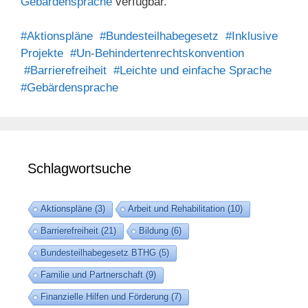
Gebärdensprache
verfügbar.
#Aktionspläne
#Bundesteilhabegesetz
#Inklusive
Projekte
#Un-Behindertenrechtskonvention
#Barrierefreiheit
#Leichte und einfache Sprache
#Gebärdensprache
Schlagwortsuche
Aktionspläne
(3)
Arbeit und Rehabilitation
(10)
Barrierefreiheit
(21)
Bildung
(6)
Bundesteilhabegesetz BTHG
(5)
Familie und Partnerschaft
(9)
Finanzielle Hilfen und Förderung
(7)