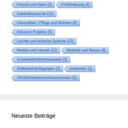
Freizeit und Sport
(3)
Frühförderung
(4)
Gebärdensprache
(12)
Gesundheit / Pflege und Wohnen
(9)
Inklusive Projekte
(5)
Leichte und einfache Sprache
(23)
Medien und Internet
(12)
Mobilität und Reisen
(8)
Schwerbehindertenausweis
(3)
Sehbeeinträchtigungen
(3)
startseite1
(1)
UN-Behindertenrechtskonvention
(5)
Neueste Beiträge