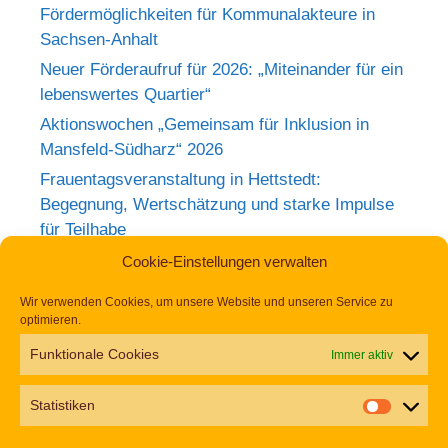
Fördermöglichkeiten für Kommunalakteure in
Sachsen-Anhalt
Neuer Förderaufruf für 2026: „Miteinander für ein
lebenswertes Quartier“
Aktionswochen „Gemeinsam für Inklusion in
Mansfeld-Südharz“ 2026
Frauentagsveranstaltung in Hettstedt:
Begegnung, Wertschätzung und starke Impulse
für Teilhabe
Rückblick zum Weltkrebstag im Europa-
Cookie-Einstellungen verwalten
Rosarium Sangerhausen
Wir verwenden Cookies, um unsere Website und unseren Service zu
Tag der Begegnung 2026 – Jetzt anmelden und
optimieren.
dabei sein!
Funktionale Cookies
Immer aktiv
Einladung zur Frauentagsfeier am 11. März in
Hettstedt
Statistiken
Aufruf zu den Aktionswochen „Gemeinsam für