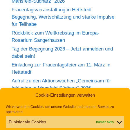
Mansfeld-Südharz“ 2026
Frauentagsveranstaltung in Hettstedt:
Begegnung, Wertschätzung und starke Impulse
für Teilhabe
Rückblick zum Weltkrebstag im Europa-
Rosarium Sangerhausen
Tag der Begegnung 2026 – Jetzt anmelden und
dabei sein!
Einladung zur Frauentagsfeier am 11. März in
Hettstedt
Aufruf zu den Aktionswochen „Gemeinsam für
Inklusion in Mansfeld-Südharz“ 2026
Cookie-Einstellungen verwalten
Wir verwenden Cookies, um unsere Website und unseren Service zu
optimieren.
Impressum
Datenschutz
Erklärung zur Barrierefreiheit
Funktionale Cookies
Immer aktiv