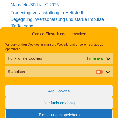
Mansfeld-Südharz“ 2026
Frauentagsveranstaltung in Hettstedt:
Begegnung, Wertschätzung und starke Impulse
für Teilhabe
Rückblick zum Weltkrebstag im Europa-
Cookie-Einstellungen verwalten
Rosarium Sangerhausen
Wir verwenden Cookies, um unsere Website und unseren Service zu
Tag der Begegnung 2026 – Jetzt anmelden und
optimieren.
dabei sein!
Funktionale Cookies
Immer aktiv
Einladung zur Frauentagsfeier am 11. März in
Hettstedt
Statistiken
Aufruf zu den Aktionswochen „Gemeinsam für
Inklusion in Mansfeld-Südharz“ 2026
Alle Cookies
Nur funktionsfähig
Impressum
Datenschutz
Erklärung zur Barrierefreiheit
Einstellungen speichern