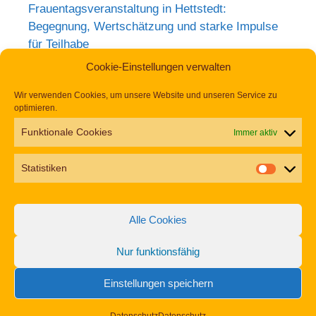
Frauentagsveranstaltung in Hettstedt:
Begegnung, Wertschätzung und starke Impulse
für Teilhabe
Rückblick zum Weltkrebstag im Europa-
Cookie-Einstellungen verwalten
Rosarium Sangerhausen
Wir verwenden Cookies, um unsere Website und unseren Service zu
Tag der Begegnung 2026 – Jetzt anmelden und
optimieren.
dabei sein!
Funktionale Cookies
Immer aktiv
Einladung zur Frauentagsfeier am 11. März in
Hettstedt
Statistiken
Aufruf zu den Aktionswochen „Gemeinsam für
Inklusion in Mansfeld-Südharz“ 2026
Alle Cookies
Nur funktionsfähig
Impressum
Datenschutz
Erklärung zur Barrierefreiheit
Einstellungen speichern
© 2026 Gemeinsam Vielfalt Leben
• Erstellt mit
GeneratePress