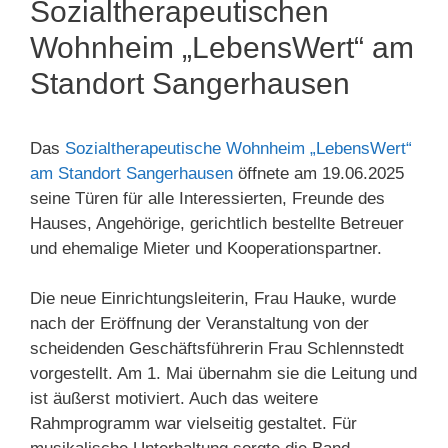
Sozialtherapeutischen
Wohnheim „LebensWert“ am
Standort Sangerhausen
Das
Sozialtherapeutische
Wohnheim „
LebensWert“
am
Standort
Sangerhausen
öffnete
am
19.06.2025
seine
Türen für alle
Interessierten, Freunde des
Hauses, Angehörige, gerichtlich bestellte Betreuer
und ehemalige Mieter und Kooperationspartner.
Die
neue
Einrichtungsleiterin,
Frau
Hauke,
wurde
nach
der
Eröffnung
der
Veranstaltung
von
der
scheidenden
Geschäftsführerin
Frau
Schlennstedt
vorgestellt.
Am
1.
Mai
übernahm
sie
die
Leitung
und
ist
äußerst
motiviert.
Auch das weitere
Rahmprogramm war vielseitig gestaltet. Für