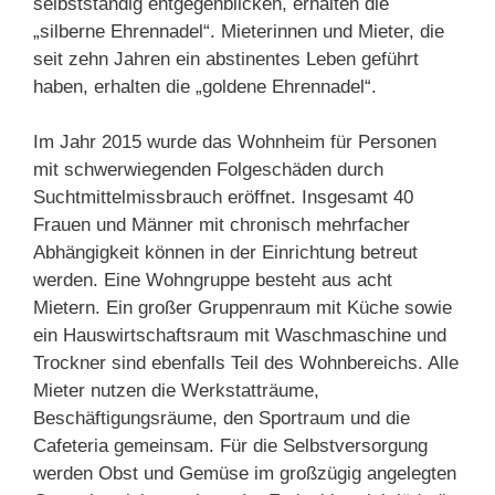
selbstständig entgegenblicken, erhalten die
„silberne Ehrennadel“. Mieterinnen und Mieter, die
seit zehn Jahren ein abstinentes Leben geführt
haben, erhalten die „goldene Ehrennadel“.
Im Jahr 2015 wurde das Wohnheim für Personen
mit schwerwiegenden Folgeschäden durch
Suchtmittelmissbrauch eröffnet.
Insgesamt
40
Frauen
und
Männer
mit
chronisch
mehrfacher
Abhängigkeit
können
in
der
Einrichtung
betreut
werden.
Eine
Wohngruppe
besteht
aus
acht
Mietern.
Ein
großer
Gruppenraum
mit
Küche
sowie
ein
Hauswirtschaftsraum
mit
Waschmaschine
und
Trockner
sind
ebenfalls
Teil
des
Wohnbereichs.
Alle
Mieter
nutzen
die
Werkstatträume,
Beschäftigungsräume,
den
Sportraum
und
die
Cafeteria
gemeinsam.
Für
die
Selbstversorgung
werden
Obst
und
Gemüse
im
großzügig
angelegten