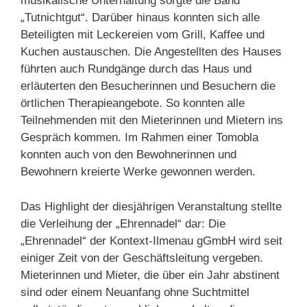
musikalische Unterhaltung sorgte die Band
„Tutnichtgut“.
Darüber
hinaus
konnten
sich
alle
Beteiligten
mit
Leckereien
vom
Grill,
Kaffee
und
Kuchen
austauschen.
Die
Angestellten
des
Hauses
führten
auch
Rundgänge
durch
das
Haus
und
erläuterten
den
Besucherinnen und Besuchern
die
örtlichen
Therapieangebote.
So konnten alle
Teilnehmenden
mit
den
Mieterinnen
und
Mietern
ins
Gespräch kommen.
Im
Rahmen
einer
Tomobla
konnten
auch
von
den
Bewohnerinnen
und
Bewohnern
kreierte
Werke
gewonnen
werden.
Das Highlight der diesjährigen Veranstaltung stellte
die Verleihung der „Ehrennadel“ dar: Die
„Ehrennadel“ der Kontext-Ilmenau gGmbH wird seit
einiger Zeit von der Geschäftsleitung vergeben.
Mieterinnen und Mieter, die über ein Jahr abstinent
sind oder einem Neuanfang ohne Suchtmittel