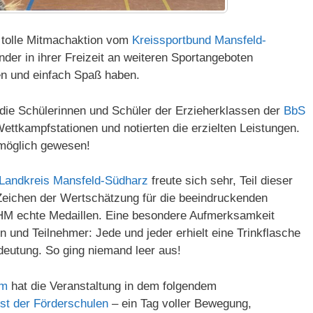
 tolle Mitmachaktion vom
Kreissportbund Mansfeld-
nder in ihrer Freizeit an weiteren Sportangeboten
en und einfach Spaß haben.
die Schülerinnen und Schüler der Erzieherklassen der
BbS
Wettkampfstationen und notierten die erzielten Leistungen.
 möglich gewesen!
 Landkreis Mansfeld-Südharz
freute sich sehr, Teil dieser
 Zeichen der Wertschätzung für die beeindruckenden
THM echte Medaillen. Eine besondere Aufmerksamkeit
n und Teilnehmer: Jede und jeder erhielt eine Trinkflasche
deutung. So ging niemand leer aus!
Um
hat die Veranstaltung in dem folgendem
est der Förderschulen
– ein Tag voller Bewegung,