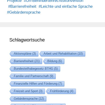
Projekte
#Un-Behindertenrechtskonvention
#Barrierefreiheit
#Leichte und einfache Sprache
#Gebärdensprache
Schlagwortsuche
Aktionspläne
(3)
Arbeit und Rehabilitation
(10)
Barrierefreiheit
(21)
Bildung
(6)
Bundesteilhabegesetz BTHG
(5)
Familie und Partnerschaft
(9)
Finanzielle Hilfen und Förderung
(7)
Freizeit und Sport
(3)
Frühförderung
(4)
Gebärdensprache
(12)