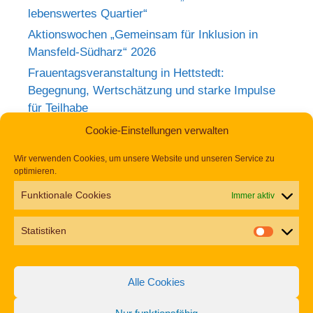
lebenswertes Quartier“
Aktionswochen „Gemeinsam für Inklusion in
Mansfeld-Südharz“ 2026
Frauentagsveranstaltung in Hettstedt:
Begegnung, Wertschätzung und starke Impulse
für Teilhabe
Rückblick zum Weltkrebstag im Europa-
Cookie-Einstellungen verwalten
Rosarium Sangerhausen
Wir verwenden Cookies, um unsere Website und unseren Service zu
Tag der Begegnung 2026 – Jetzt anmelden und
optimieren.
dabei sein!
Funktionale Cookies
Immer aktiv
Einladung zur Frauentagsfeier am 11. März in
Hettstedt
Statistiken
Aufruf zu den Aktionswochen „Gemeinsam für
Inklusion in Mansfeld-Südharz“ 2026
Alle Cookies