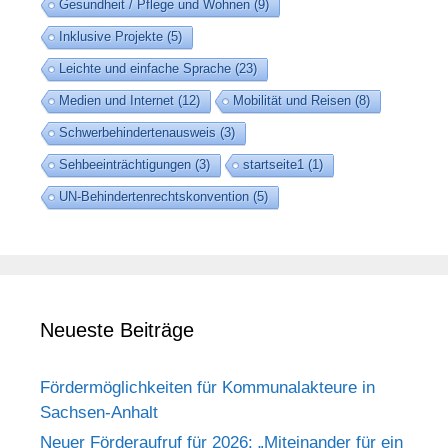
Gesundheit / Pflege und Wohnen
(9)
Inklusive Projekte
(5)
Leichte und einfache Sprache
(23)
Medien und Internet
(12)
Mobilität und Reisen
(8)
Schwerbehindertenausweis
(3)
Sehbeeinträchtigungen
(3)
startseite1
(1)
UN-Behindertenrechtskonvention
(5)
Neueste Beiträge
Fördermöglichkeiten für Kommunalakteure in
Sachsen-Anhalt
Neuer Förderaufruf für 2026: „Miteinander für ein