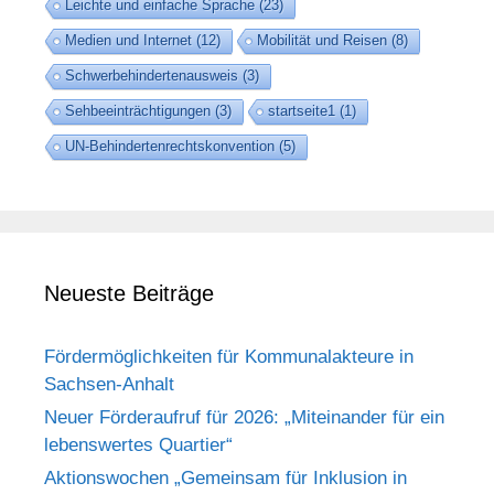
Leichte und einfache Sprache
(23)
Medien und Internet
(12)
Mobilität und Reisen
(8)
Schwerbehindertenausweis
(3)
Sehbeeinträchtigungen
(3)
startseite1
(1)
UN-Behindertenrechtskonvention
(5)
Neueste Beiträge
Fördermöglichkeiten für Kommunalakteure in
Sachsen-Anhalt
Neuer Förderaufruf für 2026: „Miteinander für ein
lebenswertes Quartier“
Aktionswochen „Gemeinsam für Inklusion in