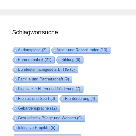
Schlagwortsuche
Aktionspläne
(3)
Arbeit und Rehabilitation
(10)
Barrierefreiheit
(21)
Bildung
(6)
Bundesteilhabegesetz BTHG
(5)
Familie und Partnerschaft
(9)
Finanzielle Hilfen und Förderung
(7)
Freizeit und Sport
(3)
Frühförderung
(4)
Gebärdensprache
(12)
Gesundheit / Pflege und Wohnen
(9)
Inklusive Projekte
(5)