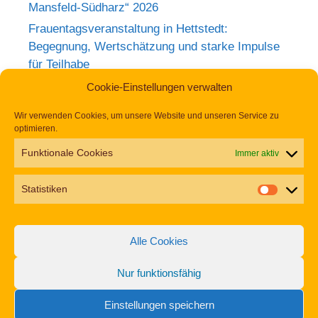
Mansfeld-Südharz“ 2026
Frauentagsveranstaltung in Hettstedt:
Begegnung, Wertschätzung und starke Impulse
für Teilhabe
Rückblick zum Weltkrebstag im Europa-
Cookie-Einstellungen verwalten
Rosarium Sangerhausen
Wir verwenden Cookies, um unsere Website und unseren Service zu
Tag der Begegnung 2026 – Jetzt anmelden und
optimieren.
dabei sein!
Funktionale Cookies
Immer aktiv
Einladung zur Frauentagsfeier am 11. März in
Hettstedt
Statistiken
Aufruf zu den Aktionswochen „Gemeinsam für
Inklusion in Mansfeld-Südharz“ 2026
Alle Cookies
Nur funktionsfähig
Impressum
Datenschutz
Erklärung zur Barrierefreiheit
Einstellungen speichern