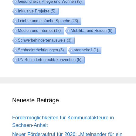
Gesundheit / Pflege und Wohnen
(9)
Inklusive Projekte
(5)
Leichte und einfache Sprache
(23)
Medien und Internet
(12)
Mobilität und Reisen
(8)
Schwerbehindertenausweis
(3)
Sehbeeinträchtigungen
(3)
startseite1
(1)
UN-Behindertenrechtskonvention
(5)
Neueste Beiträge
Fördermöglichkeiten für Kommunalakteure in
Sachsen-Anhalt
Neuer Förderaufruf für 2026: „Miteinander für ein