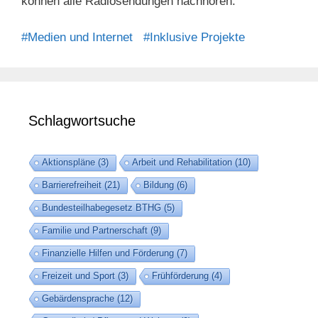
können alle Radiosendungen nachhören.
#Medien und Internet
#Inklusive Projekte
Schlagwortsuche
Aktionspläne
(3)
Arbeit und Rehabilitation
(10)
Barrierefreiheit
(21)
Bildung
(6)
Bundesteilhabegesetz BTHG
(5)
Familie und Partnerschaft
(9)
Finanzielle Hilfen und Förderung
(7)
Freizeit und Sport
(3)
Frühförderung
(4)
Gebärdensprache
(12)