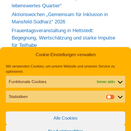
lebenswertes Quartier“
Aktionswochen „Gemeinsam für Inklusion in
Mansfeld-Südharz“ 2026
Frauentagsveranstaltung in Hettstedt:
Begegnung, Wertschätzung und starke Impulse
für Teilhabe
Rückblick zum Weltkrebstag im Europa-
Cookie-Einstellungen verwalten
Rosarium Sangerhausen
Wir verwenden Cookies, um unsere Website und unseren Service zu
Tag der Begegnung 2026 – Jetzt anmelden und
optimieren.
dabei sein!
Funktionale Cookies
Immer aktiv
Einladung zur Frauentagsfeier am 11. März in
Hettstedt
Statistiken
Aufruf zu den Aktionswochen „Gemeinsam für
Inklusion in Mansfeld-Südharz“ 2026
Alle Cookies