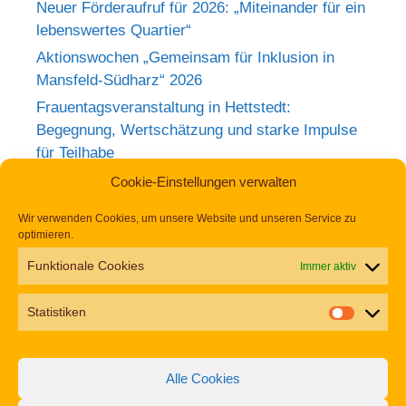
Neuer Förderaufruf für 2026: „Miteinander für ein
lebenswertes Quartier“
Aktionswochen „Gemeinsam für Inklusion in
Mansfeld-Südharz“ 2026
Frauentagsveranstaltung in Hettstedt:
Begegnung, Wertschätzung und starke Impulse
für Teilhabe
Rückblick zum Weltkrebstag im Europa-
Cookie-Einstellungen verwalten
Rosarium Sangerhausen
Wir verwenden Cookies, um unsere Website und unseren Service zu
Tag der Begegnung 2026 – Jetzt anmelden und
optimieren.
dabei sein!
Funktionale Cookies
Immer aktiv
Einladung zur Frauentagsfeier am 11. März in
Hettstedt
Statistiken
Aufruf zu den Aktionswochen „Gemeinsam für
Inklusion in Mansfeld-Südharz“ 2026
Alle Cookies