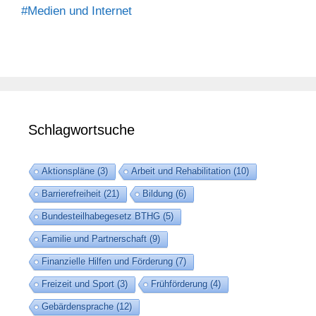
#Medien und Internet
Schlagwortsuche
Aktionspläne
(3)
Arbeit und Rehabilitation
(10)
Barrierefreiheit
(21)
Bildung
(6)
Bundesteilhabegesetz BTHG
(5)
Familie und Partnerschaft
(9)
Finanzielle Hilfen und Förderung
(7)
Freizeit und Sport
(3)
Frühförderung
(4)
Gebärdensprache
(12)