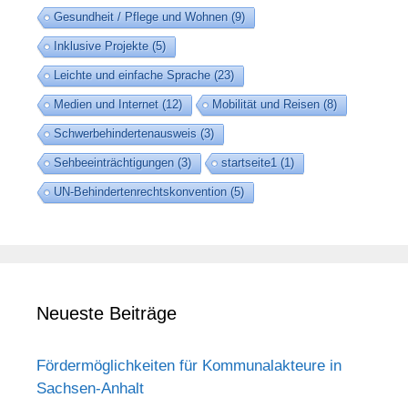
Gesundheit / Pflege und Wohnen
(9)
Inklusive Projekte
(5)
Leichte und einfache Sprache
(23)
Medien und Internet
(12)
Mobilität und Reisen
(8)
Schwerbehindertenausweis
(3)
Sehbeeinträchtigungen
(3)
startseite1
(1)
UN-Behindertenrechtskonvention
(5)
Neueste Beiträge
Fördermöglichkeiten für Kommunalakteure in
Sachsen-Anhalt