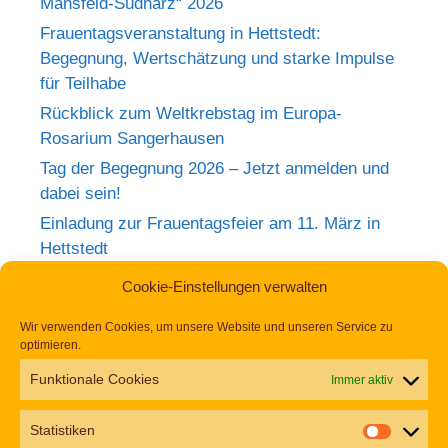
Mansfeld-Südharz“ 2026
Frauentagsveranstaltung in Hettstedt:
Begegnung, Wertschätzung und starke Impulse
für Teilhabe
Rückblick zum Weltkrebstag im Europa-
Rosarium Sangerhausen
Tag der Begegnung 2026 – Jetzt anmelden und
dabei sein!
Einladung zur Frauentagsfeier am 11. März in
Hettstedt
Aufruf zu den Aktionswochen „Gemeinsam für
Cookie-Einstellungen verwalten
Inklusion in Mansfeld-Südharz“ 2026
Wir verwenden Cookies, um unsere Website und unseren Service zu
optimieren.
Funktionale Cookies
Immer aktiv
Statistiken
Alle Artikel in einfacher Sprache finden Sie in der