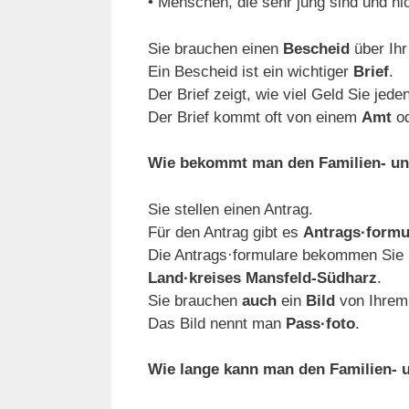
• Menschen, die sehr jung sind und n
Sie brauchen einen
Bescheid
über Ihr
Ein Bescheid ist ein wichtiger
Brief
.
Der Brief zeigt, wie viel Geld Sie je
Der Brief kommt oft von einem
Amt
od
Wie bekommt man den Familien- un
Sie stellen einen Antrag.
Für den Antrag gibt es
Antrags·formu
Die Antrags·formulare bekommen Sie
Land·kreises Mansfeld-Südharz
.
Sie brauchen
auch
ein
Bild
von Ihre
Das Bild nennt man
Pass·foto
.
Wie lange kann man den Familien- 