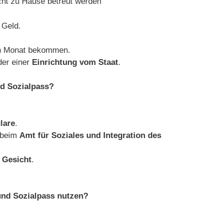
icht zu Hause betreut werden
 Geld.
den Monat bekommen.
er einer
Einrichtung vom Staat
.
d Sozialpass?
lare
.
 beim
Amt für Soziales und Integration des
m
Gesicht
.
und Sozialpass nutzen?