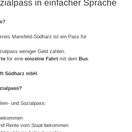
zialpass in einfacher Sprache
ss?
kreis Mansfeld-Südharz ist ein Pass für
ialpass weniger Geld zahlen.
rte
für eine
einzelne Fahrt
mit dem
Bus
.
aft Südharz mbH
.
zialpass?
en- und Sozialpass:
t bekommen
 und Rente vom Staat bekommen