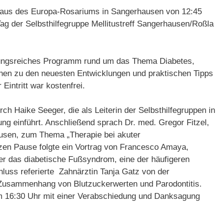
aus des Europa-Rosariums in Sangerhausen von 12:45
ag der Selbsthilfegruppe Mellitustreff Sangerhausen/Roßla
lungsreiches Programm rund um das Thema Diabetes,
onen zu den neuesten Entwicklungen und praktischen Tipps
Eintritt war kostenfrei.
ch Haike Seeger, die als Leiterin der Selbsthilfegruppen in
ng einführt. Anschließend sprach Dr. med. Gregor Fitzel,
ausen, zum Thema „Therapie bei akuter
rzen Pause folgte ein Vortrag von Francesco Amaya,
ber das diabetische Fußsyndrom, eine der häufigeren
luss referierte Zahnärztin Tanja Gatz von der
 Zusammenhang von Blutzuckerwerten und Parodontitis.
um 16:30 Uhr mit einer Verabschiedung und Danksagung