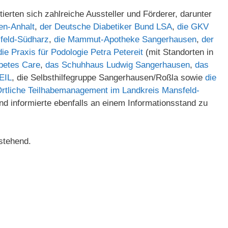
rten sich zahlreiche Aussteller und Förderer, darunter
en-Anhalt
,
der Deutsche Diabetiker Bund LSA
,
die GKV
sfeld-Südharz
,
die Mammut-Apotheke Sangerhausen
,
der
die Praxis für Podologie Petra Petereit
(mit Standorten in
betes Care
,
das Schuhhaus Ludwig Sangerhausen
,
das
EIL
, die Selbsthilfegruppe Sangerhausen/Roßla sowie
die
rtliche Teilhabemanagement im Landkreis Mansfeld-
und informierte ebenfalls an einem Informationsstand zu
stehend.