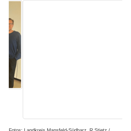
Fotos: Landkreis Mansfeld-Südharz, R.Stietz /