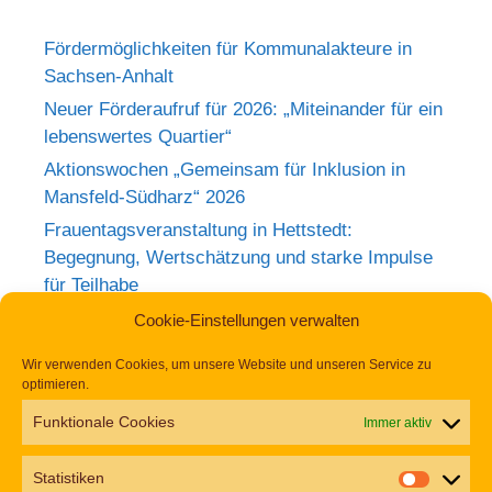
Fördermöglichkeiten für Kommunalakteure in
Sachsen-Anhalt
Neuer Förderaufruf für 2026: „Miteinander für ein
lebenswertes Quartier“
Aktionswochen „Gemeinsam für Inklusion in
Mansfeld-Südharz“ 2026
Frauentagsveranstaltung in Hettstedt:
Begegnung, Wertschätzung und starke Impulse
für Teilhabe
Rückblick zum Weltkrebstag im Europa-
Cookie-Einstellungen verwalten
Rosarium Sangerhausen
Wir verwenden Cookies, um unsere Website und unseren Service zu
Tag der Begegnung 2026 – Jetzt anmelden und
optimieren.
dabei sein!
Funktionale Cookies
Immer aktiv
Einladung zur Frauentagsfeier am 11. März in
Hettstedt
Statistiken