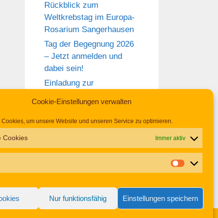
Rückblick zum
Weltkrebstag im Europa-
Rosarium Sangerhausen
Tag der Begegnung 2026
– Jetzt anmelden und
dabei sein!
Einladung zur
Frauentagsfeier am 11.
Cookie-Einstellungen verwalten
März in Hettstedt
Aufruf zu den
Cookies, um unsere Website und unseren Service zu optimieren.
Aktionswochen
e Cookies
Immer aktiv
„Gemeinsam für Inklusion
in Mansfeld-Südharz“
2026
ookies
Nur funktionsfähig
Einstellungen speichern