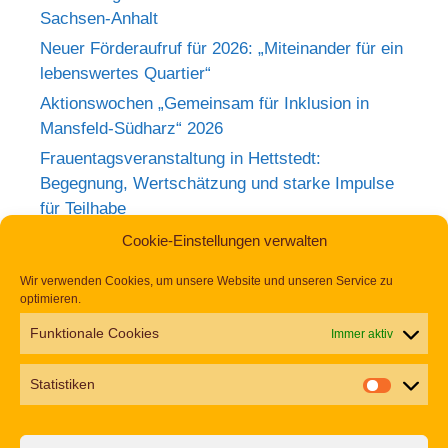
Sachsen-Anhalt
Neuer Förderaufruf für 2026: „Miteinander für ein
lebenswertes Quartier“
Aktionswochen „Gemeinsam für Inklusion in
Mansfeld-Südharz“ 2026
Frauentagsveranstaltung in Hettstedt:
Begegnung, Wertschätzung und starke Impulse
für Teilhabe
Rückblick zum Weltkrebstag im Europa-
Cookie-Einstellungen verwalten
Rosarium Sangerhausen
Wir verwenden Cookies, um unsere Website und unseren Service zu
Tag der Begegnung 2026 – Jetzt anmelden und
optimieren.
dabei sein!
Funktionale Cookies
Immer aktiv
Einladung zur Frauentagsfeier am 11. März in
Hettstedt
Statistiken
Aufruf zu den Aktionswochen „Gemeinsam für
Inklusion in Mansfeld-Südharz“ 2026