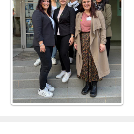
Neueste Beiträge
Fördermöglichkeiten für Kommunalakteure in
Sachsen-Anhalt
Neuer Förderaufruf für 2026: „Miteinander für ein
lebenswertes Quartier“
Aktionswochen „Gemeinsam für Inklusion in
Mansfeld-Südharz“ 2026