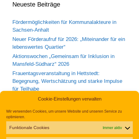
Frauentagsveranstaltung in Hettstedt:
Begegnung, Wertschätzung und starke Impulse
für Teilhabe
Rückblick zum Weltkrebstag im Europa-
Rosarium Sangerhausen
Tag der Begegnung 2026 – Jetzt anmelden und
dabei sein!
Einladung zur Frauentagsfeier am 11. März in
Hettstedt
Aufruf zu den Aktionswochen „Gemeinsam für
Inklusion in Mansfeld-Südharz“ 2026
Cookie-Einstellungen verwalten
Wir verwenden Cookies, um unsere Website und unseren Service zu
optimieren.
Impressum
Datenschutz
Erklärung zur Barrierefreiheit
Funktionale Cookies
Immer aktiv