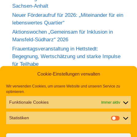
Sachsen-Anhalt
Neuer Förderaufruf für 2026: „Miteinander für ein
lebenswertes Quartier“
Aktionswochen „Gemeinsam für Inklusion in
Mansfeld-Südharz“ 2026
Frauentagsveranstaltung in Hettstedt:
Begegnung, Wertschätzung und starke Impulse
für Teilhabe
Rückblick zum Weltkrebstag im Europa-
Cookie-Einstellungen verwalten
Rosarium Sangerhausen
Wir verwenden Cookies, um unsere Website und unseren Service zu
Tag der Begegnung 2026 – Jetzt anmelden und
optimieren.
dabei sein!
Funktionale Cookies
Immer aktiv
Einladung zur Frauentagsfeier am 11. März in
Hettstedt
Statistiken
Aufruf zu den Aktionswochen „Gemeinsam für
Inklusion in Mansfeld-Südharz“ 2026