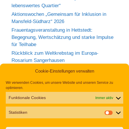
lebenswertes Quartier“
Aktionswochen „Gemeinsam für Inklusion in
Mansfeld-Südharz“ 2026
Frauentagsveranstaltung in Hettstedt:
Begegnung, Wertschätzung und starke Impulse
für Teilhabe
Rückblick zum Weltkrebstag im Europa-
Rosarium Sangerhausen
Tag der Begegnung 2026 – Jetzt anmelden und
Cookie-Einstellungen verwalten
dabei sein!
Wir verwenden Cookies, um unsere Website und unseren Service zu
Einladung zur Frauentagsfeier am 11. März in
optimieren.
Hettstedt
Funktionale Cookies
Immer aktiv
Aufruf zu den Aktionswochen „Gemeinsam für
Inklusion in Mansfeld-Südharz“ 2026
Statistiken