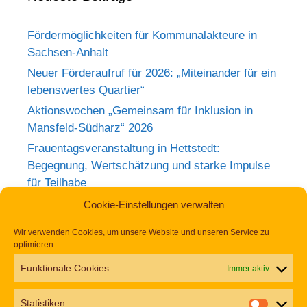
Fördermöglichkeiten für Kommunalakteure in
Sachsen-Anhalt
Neuer Förderaufruf für 2026: „Miteinander für ein
lebenswertes Quartier“
Aktionswochen „Gemeinsam für Inklusion in
Mansfeld-Südharz“ 2026
Frauentagsveranstaltung in Hettstedt:
Begegnung, Wertschätzung und starke Impulse
für Teilhabe
Rückblick zum Weltkrebstag im Europa-
Cookie-Einstellungen verwalten
Rosarium Sangerhausen
Wir verwenden Cookies, um unsere Website und unseren Service zu
Tag der Begegnung 2026 – Jetzt anmelden und
optimieren.
dabei sein!
Funktionale Cookies
Immer aktiv
Einladung zur Frauentagsfeier am 11. März in
Hettstedt
Statistiken