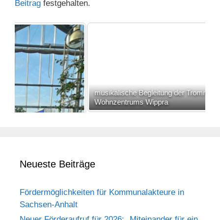
Beitrag
festgehalten.
musikalische Begleitung der Trommlergruppe des
R
Wohnzentrums Wippra
Neueste Beiträge
Fördermöglichkeiten für Kommunalakteure in
Sachsen-Anhalt
Neuer Förderaufruf für 2026: „Miteinander für ein