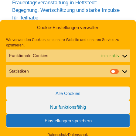
Frauentagsveranstaltung in Hettstedt:
Begegnung, Wertschätzung und starke Impulse
für Teilhabe
Rückblick zum Weltkrebstag im Europa-
Cookie-Einstellungen verwalten
Rosarium Sangerhausen
Wir verwenden Cookies, um unsere Website und unseren Service zu
Tag der Begegnung 2026 – Jetzt anmelden und
optimieren.
dabei sein!
Funktionale Cookies
Immer aktiv
Einladung zur Frauentagsfeier am 11. März in
Hettstedt
Statistiken
Aufruf zu den Aktionswochen „Gemeinsam für
Inklusion in Mansfeld-Südharz“ 2026
Alle Cookies
Nur funktionsfähig
Impressum
Datenschutz
Erklärung zur Barrierefreiheit
Einstellungen speichern
© 2026 Gemeinsam Vielfalt Leben
• Erstellt mit
GeneratePress
Datenschutz
Datenschutz