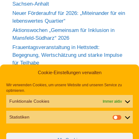
Sachsen-Anhalt
Neuer Förderaufruf für 2026: „Miteinander für ein
lebenswertes Quartier“
Aktionswochen „Gemeinsam für Inklusion in
Mansfeld-Südharz“ 2026
Frauentagsveranstaltung in Hettstedt:
Begegnung, Wertschätzung und starke Impulse
für Teilhabe
Rückblick zum Weltkrebstag im Europa-
Cookie-Einstellungen verwalten
Rosarium Sangerhausen
Wir verwenden Cookies, um unsere Website und unseren Service zu
Tag der Begegnung 2026 – Jetzt anmelden und
optimieren.
dabei sein!
Funktionale Cookies
Immer aktiv
Einladung zur Frauentagsfeier am 11. März in
Hettstedt
Statistiken
Aufruf zu den Aktionswochen „Gemeinsam für
Inklusion in Mansfeld-Südharz“ 2026