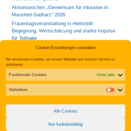
Aktionswochen „Gemeinsam für Inklusion in
Mansfeld-Südharz“ 2026
Frauentagsveranstaltung in Hettstedt:
Begegnung, Wertschätzung und starke Impulse
für Teilhabe
Rückblick zum Weltkrebstag im Europa-
Cookie-Einstellungen verwalten
Rosarium Sangerhausen
Wir verwenden Cookies, um unsere Website und unseren Service zu
Tag der Begegnung 2026 – Jetzt anmelden und
optimieren.
dabei sein!
Funktionale Cookies
Immer aktiv
Einladung zur Frauentagsfeier am 11. März in
Hettstedt
Statistiken
Aufruf zu den Aktionswochen „Gemeinsam für
Inklusion in Mansfeld-Südharz“ 2026
Alle Cookies
Nur funktionsfähig