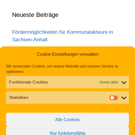
Neueste Beiträge
Fördermöglichkeiten für Kommunalakteure in
Sachsen-Anhalt
Neuer Förderaufruf für 2026: „Miteinander für ein
Cookie-Einstellungen verwalten
lebenswertes Quartier“
Aktionswochen „Gemeinsam für Inklusion in
Wir verwenden Cookies, um unsere Website und unseren Service zu
optimieren.
Mansfeld-Südharz“ 2026
Frauentagsveranstaltung in Hettstedt:
Funktionale Cookies
Immer aktiv
Begegnung, Wertschätzung und starke Impulse
für Teilhabe
Statistiken
Rückblick zum Weltkrebstag im Europa-
Rosarium Sangerhausen
Alle Cookies
Tag der Begegnung 2026 – Jetzt anmelden und
dabei sein!
Nur funktionsfähig