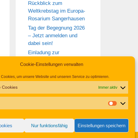
Rückblick zum
Weltkrebstag im Europa-
Rosarium Sangerhausen
Tag der Begegnung 2026
– Jetzt anmelden und
dabei sein!
Einladung zur
Frauentagsfeier am 11.
Cookie-Einstellungen verwalten
März in Hettstedt
Aufruf zu den
Cookies, um unsere Website und unseren Service zu optimieren.
Aktionswochen
e Cookies
Immer aktiv
„Gemeinsam für Inklusion
in Mansfeld-Südharz“
2026
ookies
Nur funktionsfähig
Einstellungen speichern