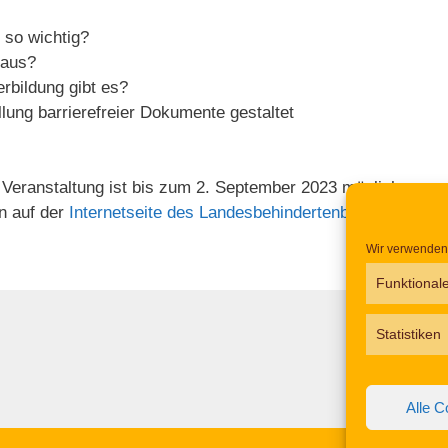
 so wichtig?
 aus?
rbildung gibt es?
ellung barrierefreier Dokumente gestaltet
 Veranstaltung ist bis zum 2. September 2023 möglich.
en auf der
Internetseite des Landesbehindertenbeauftragten
Wir verwenden 
Funktional
Statistiken
Alle C