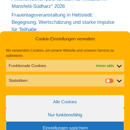
Mansfeld-Südharz“ 2026
Frauentagsveranstaltung in Hettstedt:
Begegnung, Wertschätzung und starke Impulse
für Teilhabe
Rückblick zum Weltkrebstag im Europa-
Cookie-Einstellungen verwalten
Rosarium Sangerhausen
Wir verwenden Cookies, um unsere Website und unseren Service zu
Tag der Begegnung 2026 – Jetzt anmelden und
optimieren.
dabei sein!
Funktionale Cookies
Immer aktiv
Einladung zur Frauentagsfeier am 11. März in
Hettstedt
Statistiken
Aufruf zu den Aktionswochen „Gemeinsam für
Inklusion in Mansfeld-Südharz“ 2026
Alle Cookies
Nur funktionsfähig
Impressum
Datenschutz
Erklärung zur Barrierefreiheit
Einstellungen speichern