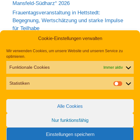
Mansfeld-Südharz“ 2026
Frauentagsveranstaltung in Hettstedt:
Begegnung, Wertschätzung und starke Impulse
für Teilhabe
Rückblick zum Weltkrebstag im Europa-
Cookie-Einstellungen verwalten
Rosarium Sangerhausen
Wir verwenden Cookies, um unsere Website und unseren Service zu
Tag der Begegnung 2026 – Jetzt anmelden und
optimieren.
dabei sein!
Funktionale Cookies
Immer aktiv
Einladung zur Frauentagsfeier am 11. März in
Hettstedt
Statistiken
Aufruf zu den Aktionswochen „Gemeinsam für
Inklusion in Mansfeld-Südharz“ 2026
Alle Cookies
Nur funktionsfähig
Impressum
Datenschutz
Erklärung zur Barrierefreiheit
Einstellungen speichern