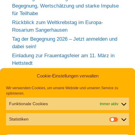
Begegnung, Wertschätzung und starke Impulse
für Teilhabe
Rückblick zum Weltkrebstag im Europa-
Rosarium Sangerhausen
Tag der Begegnung 2026 – Jetzt anmelden und
dabei sein!
Einladung zur Frauentagsfeier am 11. März in
Hettstedt
Aufruf zu den Aktionswochen „Gemeinsam für
Cookie-Einstellungen verwalten
Inklusion in Mansfeld-Südharz“ 2026
Wir verwenden Cookies, um unsere Website und unseren Service zu
optimieren.
Funktionale Cookies
Immer aktiv
Alle Artikel in einfacher Sprache finden Sie in der
Statistiken
Kategorie
Publikationen und Downloads
auch im
PDF-Format.