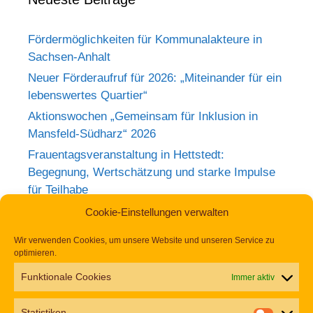
Fördermöglichkeiten für Kommunalakteure in
Sachsen-Anhalt
Neuer Förderaufruf für 2026: „Miteinander für ein
lebenswertes Quartier“
Aktionswochen „Gemeinsam für Inklusion in
Mansfeld-Südharz“ 2026
Frauentagsveranstaltung in Hettstedt:
Begegnung, Wertschätzung und starke Impulse
für Teilhabe
Rückblick zum Weltkrebstag im Europa-
Cookie-Einstellungen verwalten
Rosarium Sangerhausen
Wir verwenden Cookies, um unsere Website und unseren Service zu
Tag der Begegnung 2026 – Jetzt anmelden und
optimieren.
dabei sein!
Funktionale Cookies
Immer aktiv
Einladung zur Frauentagsfeier am 11. März in
Hettstedt
Statistiken