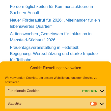
Fördermöglichkeiten für Kommunalakteure in
Sachsen-Anhalt
Neuer Förderaufruf für 2026: „Miteinander für ein
lebenswertes Quartier“
Aktionswochen „Gemeinsam für Inklusion in
Mansfeld-Südharz“ 2026
Frauentagsveranstaltung in Hettstedt:
Begegnung, Wertschätzung und starke Impulse
für Teilhabe
Rückblick zum Weltkrebstag im Europa-
Cookie-Einstellungen verwalten
Rosarium Sangerhausen
Wir verwenden Cookies, um unsere Website und unseren Service zu
Tag der Begegnung 2026 – Jetzt anmelden und
optimieren.
dabei sein!
Funktionale Cookies
Immer aktiv
Einladung zur Frauentagsfeier am 11. März in
Hettstedt
Statistiken
Aufruf zu den Aktionswochen „Gemeinsam für